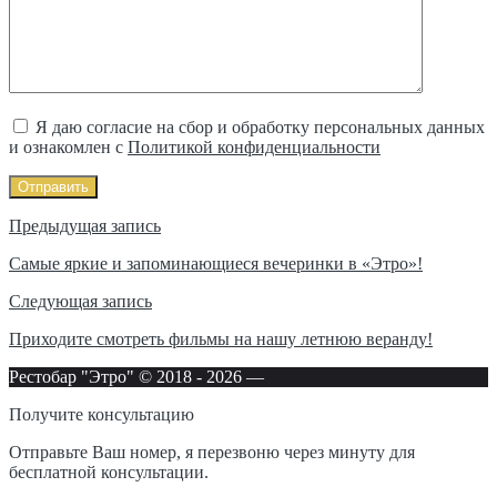
Я даю согласие на сбор и обработку персональных данных
и ознакомлен с
Политикой конфиденциальности
Отправить
Навигация
Предыдущая запись
по
Самые яркие и запоминающиеся вечеринки в «Этро»!
записям
Следующая запись
Приходите смотреть фильмы на нашу летнюю веранду!
Рестобар "Этро" © 2018 -
2026
—
Получите консультацию
Отправьте Ваш номер, я перезвоню через минуту для
бесплатной консультации.